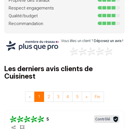
Propreté des travaux
Respect engagements
Qualité/budget
Recommandation
Vous êtes un client ?
Déposez un avis !
Les derniers avis clients de
Cuisinest
«
1
2
3
4
5
»
Fin
Contrôlé
5