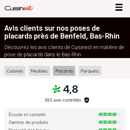
Togg
navig
Avis clients sur nos poses de
placards près de Benfeld, Bas-Rhin
Découvrez les avis clients de Cuisinest en matière de
pose de placards dans le Bas-Rhin.
Cuisines
Meubles
Placards
Parquets
4,8
393 avis contrôlés
Écoute et conseils
Gamme de produits