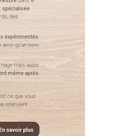
-mesure
dans le
t
spécialisée
ards, des
rs expérimentés
 ainsi qu’un suivi
 image mais aussi
nt même après
’est ce que vous
ne intervient
En savoir plus