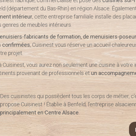
sinest fabrique, commercialise et pose des
cuisines sur
ld (département du Bas-Rhin) en région Alsace. Égalemen
ent intérieur
, cette entreprise familiale installe des plac
s genres de meubles intérieurs.
nuisiers-fabricants de formation, de menuisiers-poseu
s confirmées
, Cuisinest vous réserve un accueil chaleureux
re projet.
 à Cuisinest, vous aurez non seulement une cuisine à votre
tinents provenant de professionnels et
un accompagneme
Des cuisinistes qui possèdent tous les corps de métier, c
propose Cuisinest ! Établie à Benfeld, l’entreprise alsacien
principalement en Centre Alsace
.