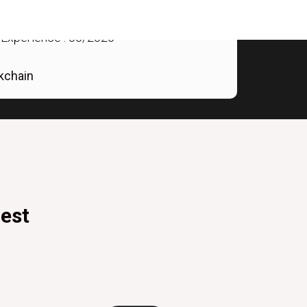
 Expérience :
06/2026
kchain
nest