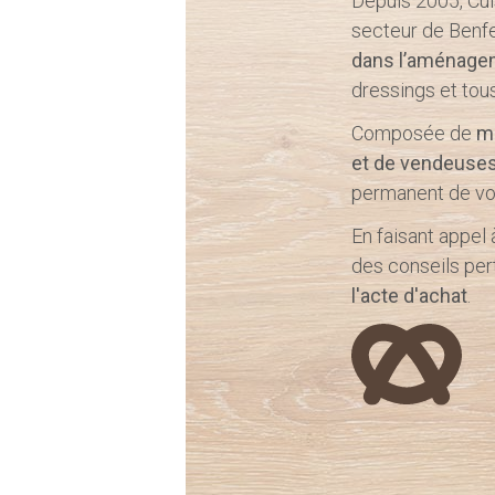
Depuis 2005, Cui
secteur de Benfe
dans l’aménagem
dressings et tou
Composée de
me
et de vendeuse
permanent de vot
En faisant appel
des conseils per
l'acte d'achat
.