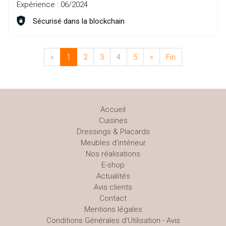
Expérience :
06/2024
Sécurisé dans la blockchain
«
1
2
3
4
5
»
Fin
Accueil
Cuisines
Dressings & Placards
Meubles d'intérieur
Nos réalisations
E-shop
Actualités
Avis clients
Contact
Mentions légales
Conditions Générales d'Utilisation - Avis