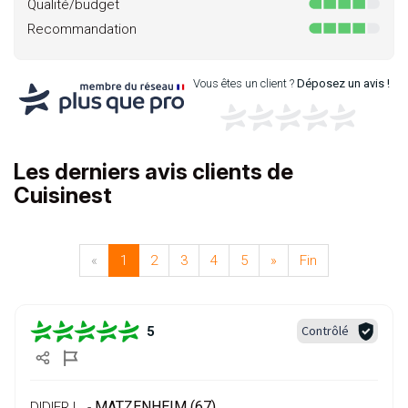
Qualité/budget
Recommandation
Vous êtes un client ?
Déposez un avis !
Les derniers avis clients de
Cuisinest
«
1
2
3
4
5
»
Fin
Contrôlé
5
MATZENHEIM (67)
DIDIER L. -