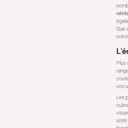
nomb
vérit
égale
Que v
votre
L'é
Plus 
range
couli
vos u
Les p
culin
visue
unité