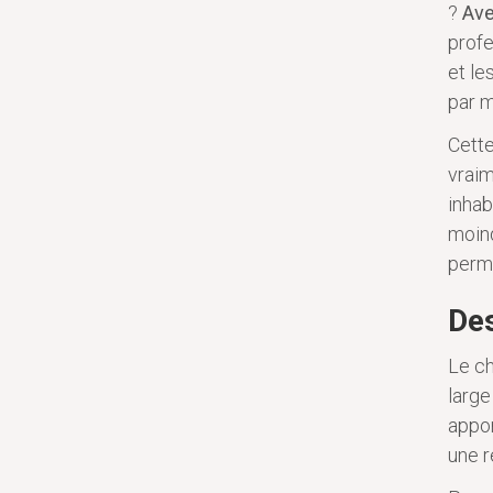
?
Ave
profe
et le
par m
Cette
vraim
inhab
moind
perm
Des
Le ch
large
appor
une r