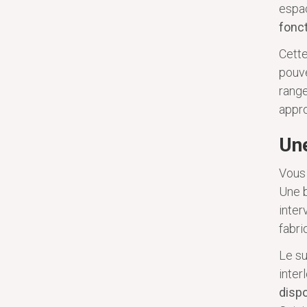
espa
fonct
Cett
pouve
range
appro
Une
Vous 
Une b
inter
fabri
Le su
inter
dispo