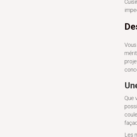
Cuisi
impec
Des
Vous 
mérit
proje
conce
Une
Que v
possi
coule
façad
Les m