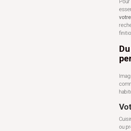
Pour 
essen
votre
reche
finit
Du
pe
Imagi
comme
habit
Vot
Cuisi
ou pr